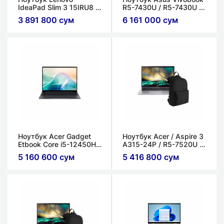
IdeaPad Slim 3 15IRU8 /
R5-7430U / R5-7430U /
Core i3-1315U / 8ГБ /
16ГБ / 512ГБ /
3 891 800 сум
6 161 000 сум
256ГБ /
Интегрированный / 16"
Интегрированный /
WUXGA IPS
15.6'' FHD
Ноутбук Acer Gadget
Ноутбук Acer / Aspire 3
Etbook Core i5-12450H /
A315-24P / R5-7520U /
16ГБ / 512ГБ /
8ГБ / 256ГБ / 15.6'' FHD
5 160 600 сум
5 416 800 сум
Интегрированный / 14”
LED LCD
QHD 2K