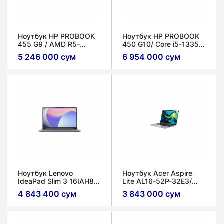
Ноутбук HP PROBOOK
Ноутбук HP PROBOOK
455 G9 / AMD R5-
450 G10/ Core i5-1335U
5625U / 8ГБ / 512ГБ /
/ 8ГБ / 512ГБ / FHD IPS
5 246 000 сум
6 954 000 сум
FHD IPS
Touch Fpr Backlit Silver
Ноутбук Lenovo
Ноутбук Acer Aspire
IdeaPad Slim 3 16IAH8
Lite AL16-52P-32E3/
i5-12450H / 16GB /
Core i3-1305U / 8ГБ /
4 843 400 сум
3 843 000 сум
512GB / SSD IPS 16
256ГБ / Intel UHD
WUXGA
Graphics / 16'' IPS
WUXGA