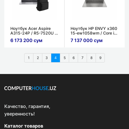
Ноутбук Acer Aspire
Ноутбук HP ENVY x360
A315-24P / R5-7520U /
15-ew1058wm / Core i5-
16ГБ / 512ГБ /
1335U / 8ГБ / 512ГБ /
6 173 200 сум
7 137 000 сум
Интегрированный /
Intel HD Graphics / 15.6''
15.6” FHD IPS LED
IPS x360, Сенсорный
экран
1
2
3
4
5
6
7
8
9
Качество, гарантия,
уверенность!
Каталог товаров