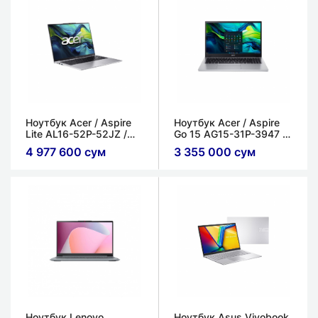
Ноутбук Acer / Aspire
Ноутбук Acer / Aspire
Lite AL16-52P-52JZ /
Go 15 AG15-31P-3947 /
Core i5-1334U / 8ГБ /
Core i3-N305 / 8ГБ /
4 977 600 сум
3 355 000 сум
512ГБ / Intel UHD
128ГБ / Intel UHD
Graphics / 16'' WUXGA
Graphics / 15.6'' FHD IPS
IPS
Ноутбук Lenovo
Ноутбук Asus Vivobook