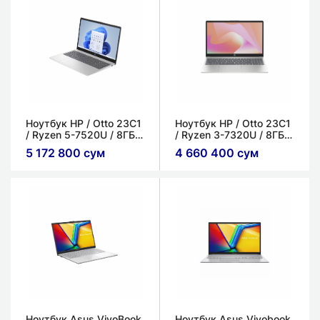
Ноутбук HP / Otto 23C1
Ноутбук HP / Otto 23C1
/ Ryzen 5-7520U / 8ГБ /
/ Ryzen 3-7320U / 8ГБ /
512ГБ / 15.6" FHD IPS /
512ГБ / 15.6" FHD IPS /
5 172 800 сум
4 660 400 сум
AMD Radeon Graphics
AMD Radeon Integrated
Graphics
Ноутбук Asus VivoBook
Ноутбук Asus Vivobook