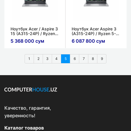
Ноутбук Acer / Aspire 3
Ноутбук Acer Aspire 3
15 (A315-24P) / Ryzen
(A315-24P) / Ryzen 5-
5-7520U / 8ГБ / 256ГБ /
7520U / 16ГБ / 512ГБ /
5 368 000 сум
6 087 800 сум
15.6'' HD LED / AMD
15.6'' FHD, IPS / AMD
Radeon Graphics
Radeon Graphics
1
2
3
4
5
6
7
8
9
Качество, гарантия,
уверенность!
Каталог товаров