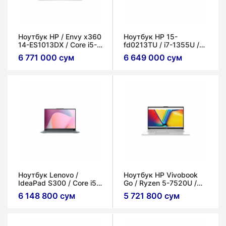
Ноутбук HP / Envy x360
Ноутбук HP 15-
14-ES1013DX / Core i5-
fd0213TU / i7-1355U /
120U​ / 8ГБ / 512ГБ /
DDR4 8ГБ / 512ГБ /
6 771 000 сум
6 649 000 сум
Интегрированный
15.6'' FHD / Intel Iris Xe
graphics
Ноутбук Lenovo /
Ноутбук HP Vivobook
IdeaPad S300 / Core i5-
Go / Ryzen 5-7520U /
1335U / 8ГБ / 512ГБ /
16ГБ / 512ГБ / 15.6''
6 148 800 сум
5 721 800 сум
15.6" FHD / Intel Iris Xe
FHD / AMD Radeon
Graphics
Graphics