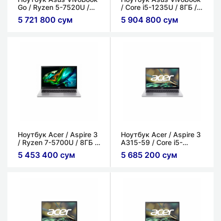
Go / Ryzen 5-7520U /
/ Core i5-1235U / 8ГБ /
16ГБ / 512ГБ / 15.6''
512ГБ / 15.6'' FHD IPS /
5 721 800 сум
5 904 800 сум
FHD, IPS / AMD Radeon
Intel UHD Graphics
Graphics
Ноутбук Acer / Aspire 3
Ноутбук Acer / Aspire 3
/ Ryzen 7-5700U / 8ГБ /
A315-59 / Core i5-
512ГБ / 15.6" FHD LED
1235U / 8ГБ / 512ГБ
5 453 400 сум
5 685 200 сум
LCD / AMD Radeon
SSD / 15.6" FHD IPS /
Graphics
Intel UHD Graphics