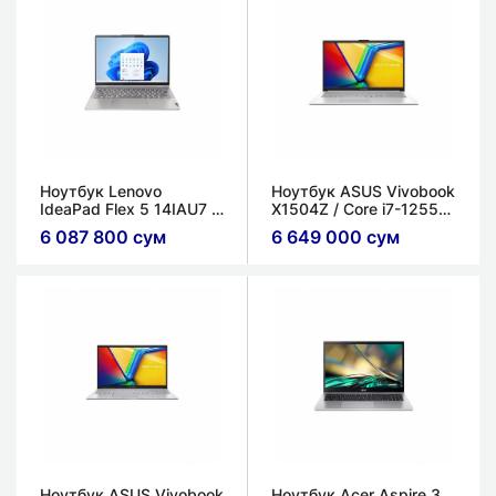
Ноутбук Lenovo
Ноутбук ASUS Vivobook
IdeaPad Flex 5 14IAU7 /
X1504Z / Core i7-1255U
Core i5-1235U / 8ГБ /
/ 8ГБ / 512ГБ / Intel Iris
6 087 800 сум
6 649 000 сум
512ГБ / Intel Iris Xe
Xe Graphics / 15.6'' FHD
Graphics / 14'' IPS,
IPS
сенсорный экран
Ноутбук ASUS Vivobook
Ноутбук Acer Aspire 3