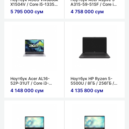
X1504V / Core i5-1335U
A315-59-51SF / Core i5-
/ 8ГБ / 512ГБ / Intel Iris
1235U / 8ГБ / 512ГБ /
5 795 000 сум
4 758 000 сум
Xe / 15.6'' FHD IPS
Intel Iris Xe Graphics /
15.6'' FHD IPS
(SlimBezel)
Ноутбук Acer AL16-
Ноутбук HP Ryzen 5-
52P-31UT / Core i3-
5500U / 8ГБ / 256ГБ /
1305U / 8ГБ / 256ГБ /
Интегрированный /
4 148 000 сум
4 135 800 сум
Intel UHD Graphics / 16''
15.6'' HD LED
IPS WUXGA