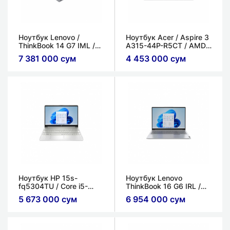
Ноутбук Lenovo /
Ноутбук Acer / Aspire 3
ThinkBook 14 G7 IML /
A315-44P-R5CT / AMD
Core ULT5-125U / 8ГБ /
Ryzen 5-5500U / 16ГБ /
7 381 000 сум
4 453 000 сум
512ГБ SSD
512ГБ SSD
Ноутбук HP 15s-
Ноутбук Lenovo
fq5304TU / Core i5-
ThinkBook 16 G6 IRL /
1235U / 16ГБ / 512ГБ /
Core i5-13420H / 8ГБ /
5 673 000 сум
6 954 000 сум
Intel Iris Xe / 15.6'' FHD,
512ГБ / Intel Iris Xe
IPS, LED
Graphics / 16'' WUXGA
IPS