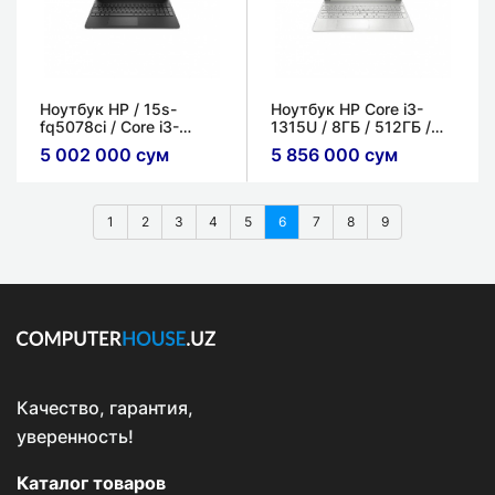
Ноутбук HP / 15s-
Ноутбук HP Core i3-
fq5078ci / Core i3-
1315U / 8ГБ / 512ГБ /
1215U / 8ГБ / 256ГБ ​/
Интегрированный /
5 002 000 сум
5 856 000 сум
15.6'' FHD IPS
15.6'' IPS
1
2
3
4
5
6
7
8
9
Качество, гарантия,
уверенность!
Каталог товаров