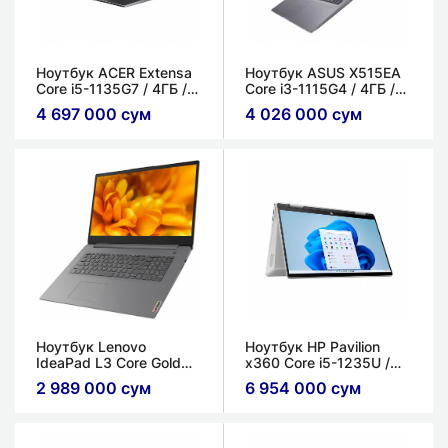
Ноутбук ACER Extensa
Ноутбук ASUS X515EA
Core i5-1135G7 / 4ГБ /
Core i3-1115G4 / 4ГБ /
256ГБ SSD / 15.6'' FHD
256ГБ SSD / 15.6'' FHD
4 697 000 сум
4 026 000 сум
IPS
LCD
Ноутбук Lenovo
Ноутбук HP Pavilion
IdeaPad L3 Core Gold
x360 Core i5-1235U /
7505 / 4ГБ / HDD 1ТБ /
8ГБ / 256ГБ SSD / 14''
2 989 000 сум
6 954 000 сум
15.6'' FHD IPS
FHD IPS LED