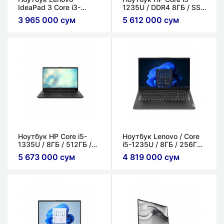
IdeaPad 3 Core i3-
1235U / DDR4 8ГБ / SSD
1305U / 8ГБ / SSD
512ГБ / 15.6'' FHD LED
3 965 000 сум
5 612 000 сум
256ГБ / 15.6'' FHD
Display
Ноутбук HP Core i5-
Ноутбук Lenovo / Core
1335U / 8ГБ / 512ГБ /
i5-1235U / 8ГБ / 256ГБ /
15,6'' FHD
15.6'' FHD + Сумка
5 673 000 сум
4 819 000 сум