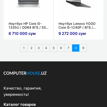
Ноутбук HP Core i5-
Ноутбук Lenovo YOGO
1335U / DDR4 8ГБ / SSD
Core i5-1240P / 8ГБ /
512ГБ / 15.6'' / MX550
256ГБ SSD / 16'' / x360
6 710 000 сум
9 272 000 сум
2ГБ / Синий
/ Сенсорный
1
2
3
4
5
6
7
8
9
Качество, гарантия,
уверенность!
Каталог товаров