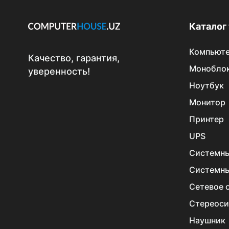
Каталог
Компьют
Качество, гарантия,
Монобло
уверенность!
Ноутбук
Монитор
Принтер
UPS
Системны
Системны
Сетевое 
Стереос
Наушник