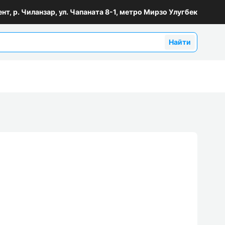
ент, р. Чиланзар, ул. Чапаната 8-1, метро Мирзо Улугбек
Найти