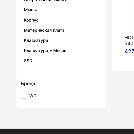
Мышь
Корпус
Материнская плата
HDD
Клавиатура
540
МБ/
Клавиатура + Мышь
427
SSD
Бренд
WD