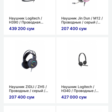
​Наушник Logitech /
Наушник Jin Dun / M12 /
H390 / Проводная
Проводные / серый /
гарнитура / Черный /
2.3 м
439 200 сум
207 400 сум
USB Type-A
Наушник ZIDLI / ZH5 /
Наушник Logitech /
Проводные / серый /
H340 / Проводные /
2.3 м
Черный / USB Type-A
207 400 сум
427 000 сум