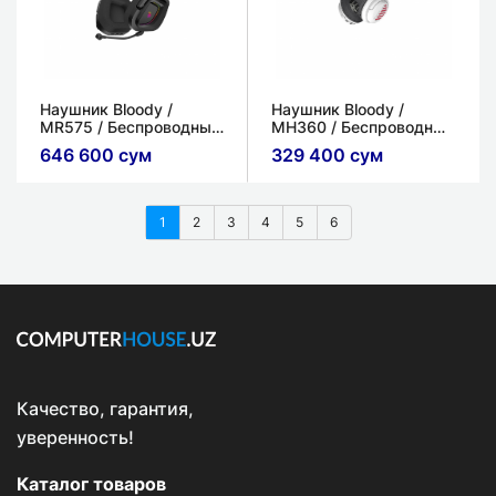
Наушник Bloody /
Наушник Bloody /
MR575 / Беспроводные
MH360 / Беспроводные
(Bluetooth) / 100 ± 3 дБ /
(Bluetooth) / Белый / 108
646 600 сум
329 400 сум
Bluetooth v5.0
дБ / Bluetooth 5.3
1
2
3
4
5
6
Качество, гарантия,
уверенность!
Каталог товаров