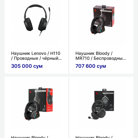
Наушник Lenovo / H110
Наушник Bloody /
/ Проводные / чёрный /
MR710 / Беспроводные
mini-Jack 3,5 мм
/ Черный / mini jack 3.5
305 000 сум
707 600 сум
мм / USB-C (зарядка)
Наушник Bloody /
Наушник Bloody /