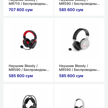
MR710 / Беспроводные
MR590 / Беспроводные
/ Черный / Bluetooth
/ Черный / Bluetooth
707 600 сум
585 600 сум
v5.3
v5.3
Наушник Bloody /
Наушник Bloody /
MR590 / Беспроводные
MR590 / Беспроводные
/ Красный / Bluetooth
/ Белый / Bluetooth v5.3
585 600 сум
585 600 сум
v5.3