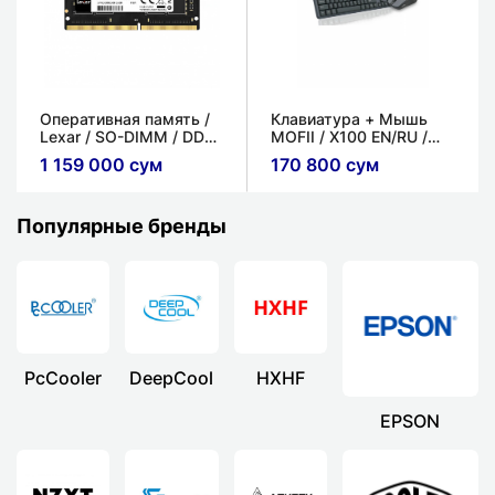
Оперативная память /
Клавиатура + Мышь
Lexar / SO-DIMM / DDR4
MOFII​ / X100 EN/RU​ /
/ 16ГБ / 3200 МГц
Беспроводной / Черный
1 159 000 сум
170 800 сум
- серый / Бело-серый
Популярные бренды
PcCooler
DeepCool
HXHF
EPSON