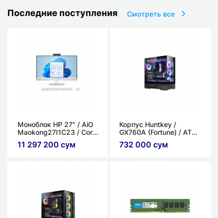
Последние поступления
Смотреть все
Моноблок HP 27" / AiO
Корпус Huntkey /
Maokong27I1C23 / Core
GX760A (Fortune) / ATX,
i5-1335U / 16ГБ / 512ГБ
micro-ATX и Mini-ITX
11 297 200 сум
732 000 сум
SSD / Intel Iris Xe
Graphics