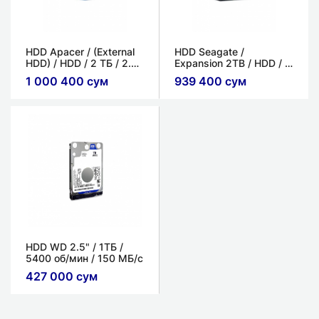
HDD Apacer / (External
HDD Seagate /
HDD) / HDD / 2 ТБ / 2.5"
Expansion 2TB / HDD / 2
/ до ~625 МБ/с
ТБ / 2.5" / 100-200 МБ/
1 000 400 сум
939 400 сум
с
HDD WD 2.5" / 1ТБ /
5400 об/мин / 150 МБ/с
427 000 сум