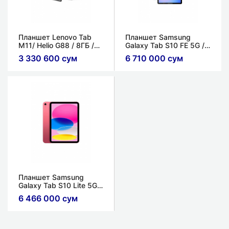
Планшет Lenovo Tab
​Планшет Samsung
M11/ Helio G88 / 8ГБ /
Galaxy Tab S10 FE 5G /
128ГБ / Luna Grey
Exynos 1380 / 8ГБ /
3 330 600 сум
6 710 000 сум
128ГБ /
Планшет Samsung
Galaxy Tab S10 Lite 5G /
Exynos 1380 / 8ГБ /
6 466 000 сум
256ГБ /