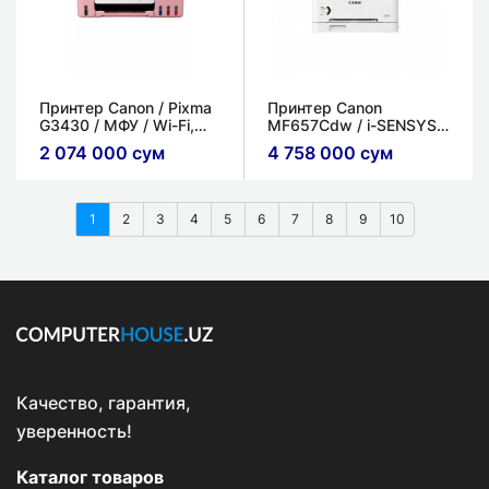
Принтер Canon / Pixma
Принтер Canon
G3430 / МФУ / Wi-Fi,
MF657Cdw / i-SENSYS /
автодатчикподачи
Лазерный / (3в1)
2 074 000 сум
4 758 000 сум
(ADF) /Бело-розовый
корпус
1
2
3
4
5
6
7
8
9
10
Качество, гарантия,
уверенность!
Каталог товаров