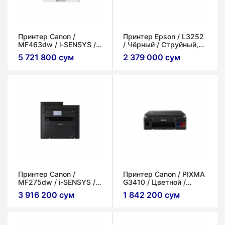
Принтер Canon /
Принтер Epson / L3252
MF463dw / i-SENSYS /
/ Чёрный​ / Струйный,
Черный-Белый /
цветной​ / (3в1)
5 721 800 сум
2 379 000 сум
Лазерный
Принтер Canon /
Принтер Canon / PIXMA
MF275dw / i-SENSYS /
G3410 / Цветной /
Лазерный / 3в1
Струйный / (3в1)
3 916 200 сум
1 842 200 сум