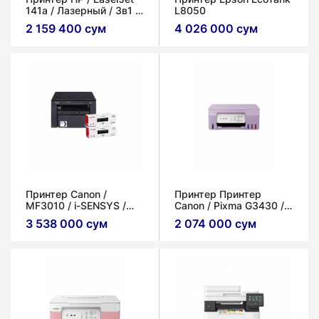
141a / Лазерный / 3в1 /
L8050
A4
2 159 400 сум
4 026 000 сум
Принтер Canon /
Принтер Принтер
MF3010 / i-SENSYS /
Canon / Pixma G3430 /
Лазерный / (3в1) /
МФУ / Wi-Fi,
3 538 000 сум
2 074 000 сум
Картридж 725 (x2)
автодатчикподачи
(ADF) / Фиолетовый /