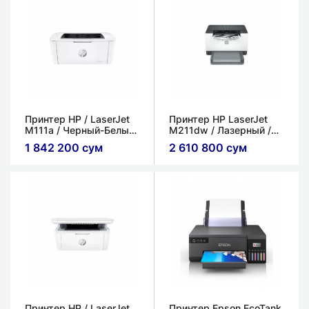
Принтер HP / LaserJet
Принтер HP LaserJet
M111a / Черный-Белый
M211dw / Лазерный /
/ Лазерный / печать /
печать / A4
1 842 200 сум
2 610 800 сум
A4
Принтер HP / LaserJet
Принтер Epson EcoTank