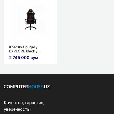
Кресло Cougar /
EXPLORE Black /
Игровой / Черный / 120
2 745 000 сум
кг
Качество, гарантия,
уверенность!