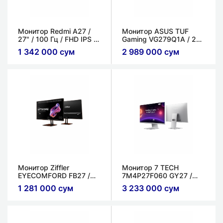
Монитор Redmi A27​ /
Монитор ASUS TUF
27" / 100 Гц / FHD IPS​ /
Gaming VG279Q1A​ / 27 "​
6мс
/ 165 Гц / IPS / 4мс
1 342 000 сум
2 989 000 сум
Монитор Ziffler ​
Монитор 7 TECH
EYECOMFORD FB27​ /
7M4P27F060 GY27​ /
27" / 144 Гц /
27" / 60 Гц/ 4K
1 281 000 сум
3 233 000 сум
1920x1080 FLAT IPS /
(3840×2160) FLAT IPS /
1мс