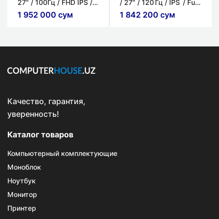
27" / 100Гц / FHD IPS /
/ 27" / 120 Гц / IPS / Full
8мс
HD (1920 × 1080) /
1 952 000 сум
1 842 200 сум
Белый
Качество, гарантия,
уверенность!
Каталог товаров
Компьютерный комплектующие
Моноблок
Ноутбук
Монитор
Принтер