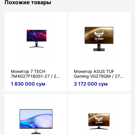
Похожие товары
Монитор 7 TECH
Монитор ASUS TUF
7M4G27F180S1-27 / 27"
Gaming VG279QM​ / 27 "
/ 180Гц / QHD / 1мс
/ 280 Гц / IPS / 1мс
1 830 000 сум
3 172 000 сум