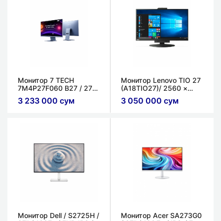
Монитор 7 TECH
Монитор Lenovo TIO 27
7M4P27F060 B27​ / 27" /
(A18TIO27)/ 2560 ×
60 Гц​/ 4K (3840×2160)​
1440 (QHD/WQHD) 2K /
3 233 000 сум
3 050 000 сум
FLAT IPS​ / 1мс
IPS / 4 мс
Монитор Dell / S2725H /
Монитор Acer SA273G0