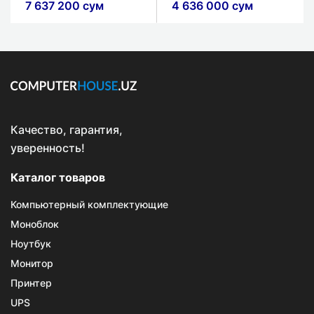
7 637 200 сум
4 636 000 сум
UHD Graphics
WV
Качество, гарантия,
уверенность!
Каталог товаров
Компьютерный комплектующие
Моноблок
Ноутбук
Монитор
Принтер
UPS