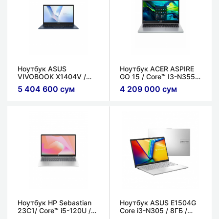
Ноутбук ASUS​
Ноутбук ACER​ ASPIRE
VIVOBOOK X1404V​ /
GO 15​ / Core™ I3-N355​ /
Core™ 5-120U ​ / 8 ГБ /
8 ГБ / 128 ГБ / Intel®
5 404 600 сум
4 209 000 сум
256 ГБ / Intel® UHD
UHD Graphics
Graphics
Ноутбук HP Sebastian
Ноутбук ASUS E1504G
23C1/ Core™ i5-120U /
Core i3-N305 / 8ГБ /
24ГБ / 512ГБ / Intel®
256 ГБ / 15.6'' FHD LED