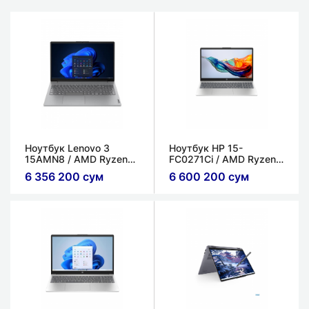
Ноутбук Lenovo 3
Ноутбук HP 15-
15AMN8​ / AMD Ryzen™
FC0271Ci​ / AMD Ryzen
5 40​ / 8ГБ / 512ГБ /
5 7520U​ / 8 ГБ / 512 ГБ
6 356 200 сум
6 600 200 сум
AMD Radeon™ 610M
/ Интегрированная AMD
Graphics /
Radeon™