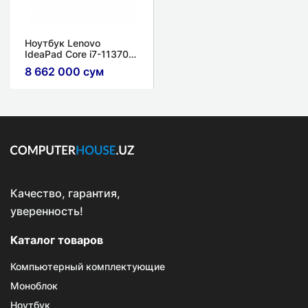
Ноутбук Lenovo
IdeaPad Core i7-11370H
/ 8ГБ / 512ГБ SSD / GTX
8 662 000 сум
1650 4ГБ / 15.6'' FHD
Качество, гарантия,
уверенность!
Каталог товаров
Компьютерный комплектующие
Моноблок
Ноутбук