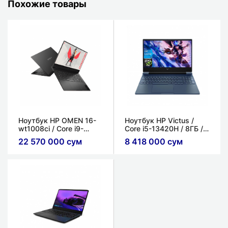
Похожие товары
Ноутбук HP OMEN 16-
Ноутбук HP Victus /
wt1008ci / Core i9-
Core i5-13420H / 8ГБ /
14900HX / 32ГБ / 1ТБ /
512ГБ / 3050 6GB /
22 570 000 сум
8 418 000 сум
RTX 4070 8ГБ / 16'' FHD
15.6'' 144Hz
IPS